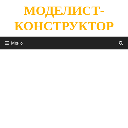
Перейти
МОДЕЛИСТ-
к
содержимому
КОНСТРУКТОР
Меню