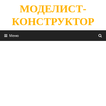
Перейти
МОДЕЛИСТ-
к
содержимому
КОНСТРУКТОР
Меню