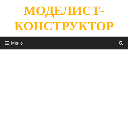
Перейти
МОДЕЛИСТ-
к
содержимому
КОНСТРУКТОР
Меню