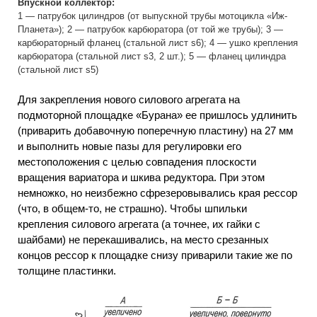
Впускной коллектор:
1 — патрубок цилиндров (от выпускной трубы мотоцикла «Иж-
Планета»); 2 — патрубок карбюратора (от той же трубы); 3 —
карбюраторный фланец (стальной лист s6); 4 — ушко крепления
карбюратора (стальной лист s3, 2 шт.); 5 — фланец цилиндра
(стальной лист s5)
Для закрепления нового силового агрегата на
подмоторной площадке «Бурана» ее пришлось удлинить
(приварить добавочную поперечную пластину) на 27 мм
и выполнить новые пазы для регулировки его
местоположения с целью совпадения плоскости
вращения вариатора и шкива редуктора. При этом
немножко, но неизбежно сфрезеровывались края рессор
(что, в общем-то, не страшно). Чтобы шпильки
крепления силового агрегата (а точнее, их гайки с
шайбами) не перекашивались, на место срезанных
концов рессор к площадке снизу приварили такие же по
толщине пластинки.