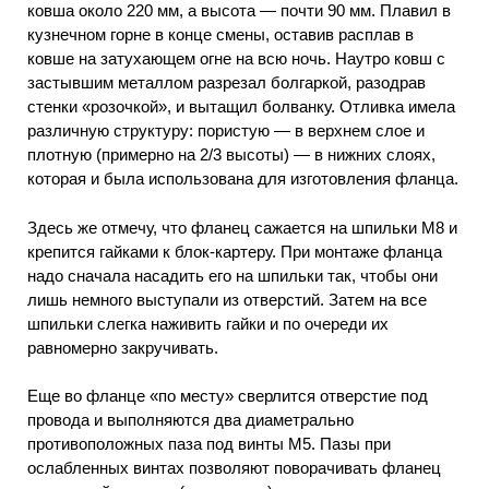
ковша около 220 мм, а высота — почти 90 мм. Плавил в
кузнечном горне в конце смены, оставив расплав в
ковше на затухающем огне на всю ночь. Наутро ковш с
застывшим металлом разрезал болгаркой, разодрав
стенки «розочкой», и вытащил болванку. Отливка имела
различную структуру: пористую — в верхнем слое и
плотную (примерно на 2/3 высоты) — в нижних слоях,
которая и была использована для изготовления фланца.
Здесь же отмечу, что фланец сажается на шпильки М8 и
крепится гайками к блок-картеру. При монтаже фланца
надо сначала насадить его на шпильки так, чтобы они
лишь немного выступали из отверстий. Затем на все
шпильки слегка наживить гайки и по очереди их
равномерно закручивать.
Еще во фланце «по месту» сверлится отверстие под
провода и выполняются два диаметрально
противоположных паза под винты М5. Пазы при
ослабленных винтах позволяют поворачивать фланец