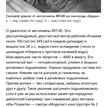
Силовой агрегат от мотопомпы МП-80 на снегоходе «Буран»
:
а — вид справа (по ходу); б — вид слева (по ходу)
О двигателе от мотопомпы МП-80. Это
двухцилиндровый, двухтактный мотор рабочим объемом
около 700 см3 (по 349 см3 в каждом цилиндре) и
мощностью 28 л.с. жидкостного охлаждения (тепло от
цилиндров отбиралось протоком качаемой воды).
Максимальное число оборотов — 4800 в минуту. Его
коленчатый вал — четырехопорный, уложен в мощных
роликовых подшипниках. Хорошо продумана система его
смазки. Нижние части шатунов установлены на
коренных шейках тоже в роликовых подшипниках.
Причем ролики — без сепараторов, набраны вплотную
друг к другу. Такое решение шатунного подшипникового
узла я уже не раз использовал ранее при переделке
двигателей (например, при спаривании двух моторов
«Иж-Планета» — смотри «Моделист-конструктор» № 2