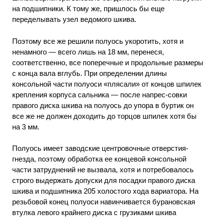
на подшипники. К тому же, пришлось бы еще
переделывать узел ведомого шкива.
Поэтому все же решили полуось укоротить, хотя и
ненамного — всего лишь на 18 мм, перенеся,
соответственно, все поперечные и продольные размеры
с конца вала вглубь. При определении длины
консольной части полуоси «плясали» от концов шпилек
крепления корпуса сальника — после напрес-совки
правого диска шкива на полуось до упора в буртик он
все же не должен доходить до торцов шпилек хотя бы
на 3 мм.
Полуось имеет заводские центровочные отверстия-
гнезда, поэтому обработка ее концевой консольной
части затруднений не вызвала, хотя и потребовалось
строго выдержать допуски для посадки правого диска
шкива и подшипника 205 холостого хода вариатора. На
резьбовой конец полуоси навинчивается бурановская
втулка левого крайнего диска с грузиками шкива