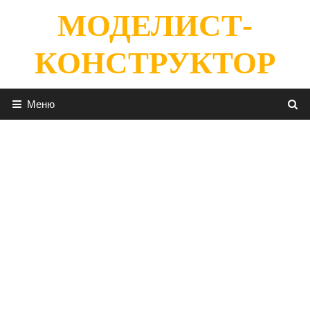
Перейти
МОДЕЛИСТ-
к
содержимому
КОНСТРУКТОР
Меню