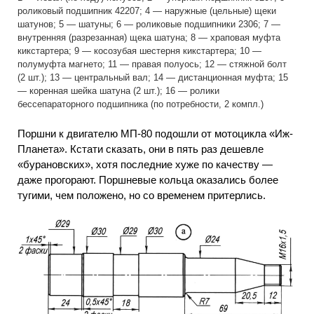
роликовый подшипник 42207; 4 — наружные (цельные) щеки
шатунов; 5 — шатуны; 6 — роликовые подшипники 2306; 7 —
внутренняя (разрезанная) щека шатуна; 8 — храповая муфта
кикстартера; 9 — косозубая шестерня кикстартера; 10 —
полумуфта магнето; 11 — правая полуось; 12 — стяжной болт
(2 шт.); 13 — центральный вал; 14 — дистанционная муфта; 15
— коренная шейка шатуна (2 шт.); 16 — ролики
бессепараторного подшипника (по потребности, 2 компл.)
Поршни к двигателю МП-80 подошли от мотоцикла «Иж-
Планета». Кстати сказать, они в пять раз дешевле
«бурановских», хотя последние хуже по качеству —
даже прогорают. Поршневые кольца оказались более
тугими, чем положено, но со временем притерлись.