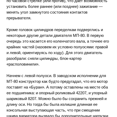
по часовой стрелке (или против), что дает возможность
установить более раннее (или позднее) зажигание —
менять угол замкнутого состояния контактов
прерывателя.
Кроме головок цилиндров переделкам подверглись и
некоторые другие детали двигателя МП-80. В первую
очередь это касается его коленчатого вала, а точнее его
крайних частей (назовем их условно полуосями: правой
и левой, ориентируясь по ходу). Для этого двигатель
разобрали: сняли цилиндры, блок-картер
«располовинили».
Начнем с левой полуоси. В заводском исполнении для
МТ-80 конструктор как будто предугадал, что его мотор
поставят на «Буран». А потому оставлены на месте оба
ее подшипника: и опорный роликовый 42207, и упорный
шариковый 8207. Можно было бы сохранить прежней и
длину оси. Но тогда бы была излишне длинная ее
консольная выступающая часть, что при смещении
шкива вариатора вызвало бы дополнительные нагрузки