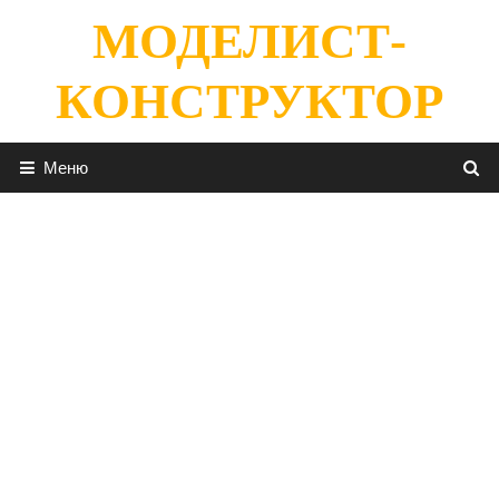
Перейти
МОДЕЛИСТ-
к
содержимому
КОНСТРУКТОР
Меню