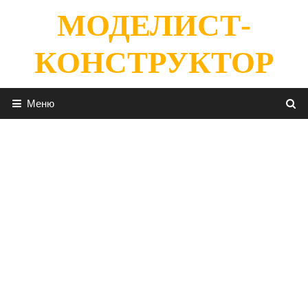
Перейти
МОДЕЛИСТ-
к
содержимому
КОНСТРУКТОР
Меню