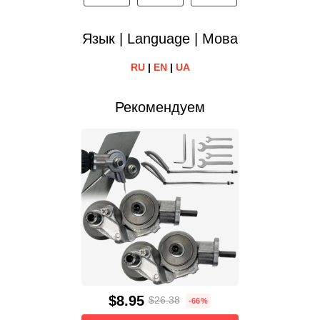
Язык | Language | Мова
RU
|
EN
|
UA
Рекомендуем
$8.95
$26.38
-66%