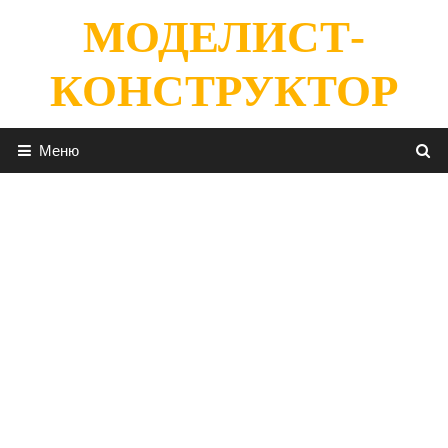
Перейти
МОДЕЛИСТ-
к
содержимому
КОНСТРУКТОР
Меню