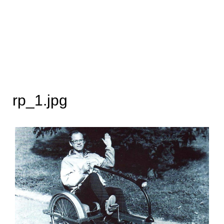
rp_1.jpg