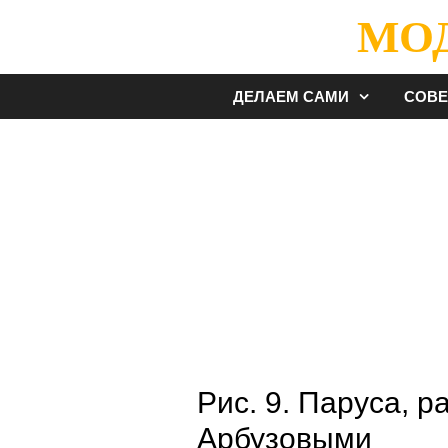
Перейти
МО
к
содержимому
ДЕЛАЕМ САМИ
СОВ
Рис. 9. Паруса, р
Арбузовыми