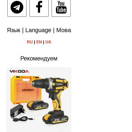
Язык | Language | Мова
RU
|
EN
|
UA
Рекомендуем