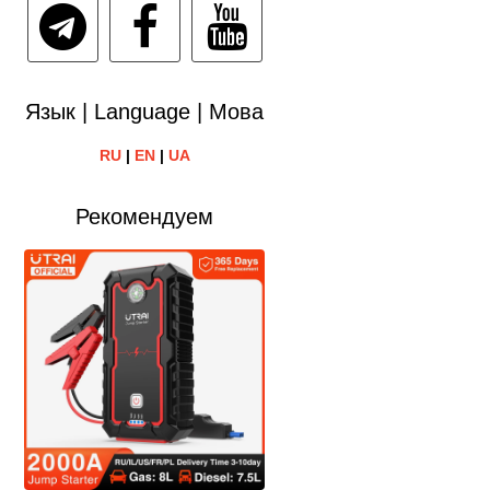
Язык | Language | Мова
RU
|
EN
|
UA
Рекомендуем