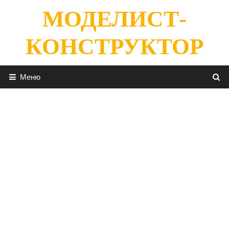
Перейти
МОДЕЛИСТ-
к
содержимому
КОНСТРУКТОР
Меню