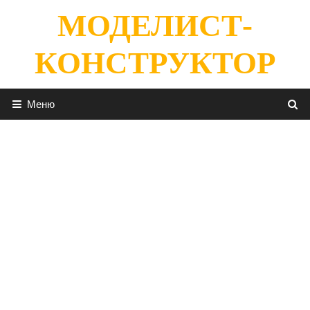
Перейти
МОДЕЛИСТ-
к
содержимому
КОНСТРУКТОР
Меню