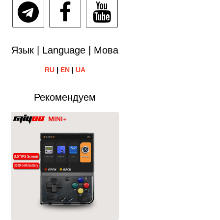
Язык | Language | Мова
RU
|
EN
|
UA
Рекомендуем