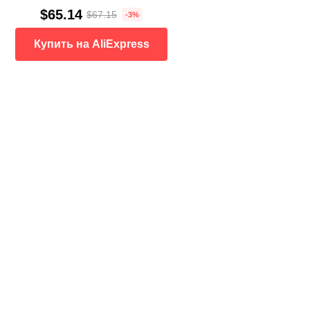
$65.14
$67.15
-3%
Купить на AliExpress