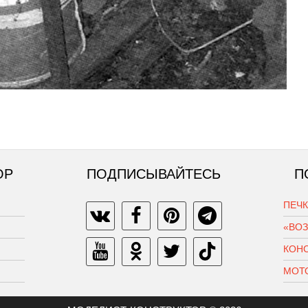
ОР
ПОДПИСЫВАЙТЕСЬ
П
ПЕЧ
«ВО
КОН
МОТ