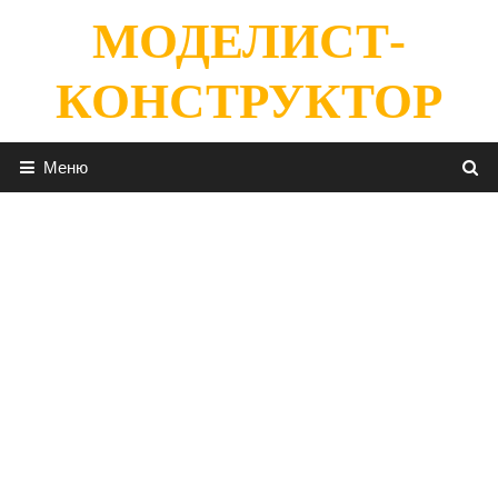
Перейти
МОДЕЛИСТ-
к
содержимому
КОНСТРУКТОР
Меню