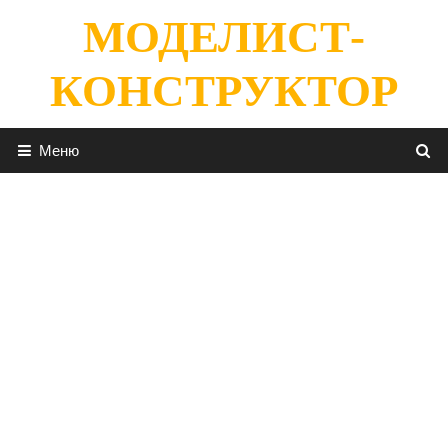
Перейти
МОДЕЛИСТ-
к
содержимому
КОНСТРУКТОР
Меню