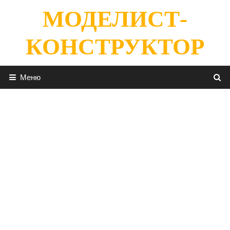
Перейти
МОДЕЛИСТ-
к
содержимому
КОНСТРУКТОР
Меню