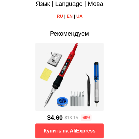
Язык | Language | Мова
RU
|
EN
|
UA
Рекомендуем
$4.60
$13.15
-65%
Купить на AliExpress