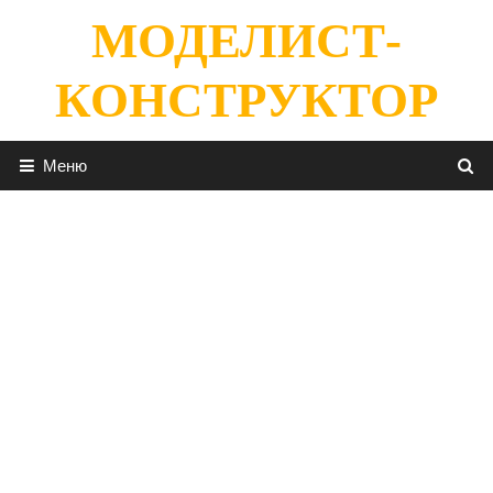
Перейти
МОДЕЛИСТ-
к
содержимому
КОНСТРУКТОР
Меню