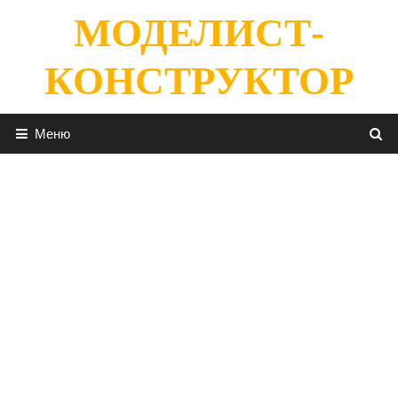
Перейти
МОДЕЛИСТ-
к
содержимому
КОНСТРУКТОР
Меню