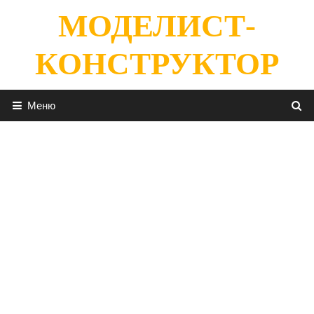
Перейти
МОДЕЛИСТ-
к
содержимому
КОНСТРУКТОР
Меню