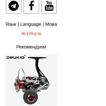
Язык | Language | Мова
RU
|
EN
|
UA
Рекомендуем