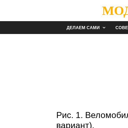
Перейти
МО
к
содержимому
ДЕЛАЕМ САМИ
СОВ
Рис. 1. Веломоби
вариант).