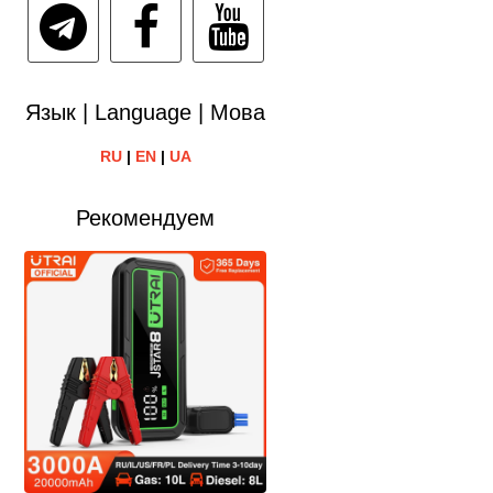
Язык | Language | Мова
RU
|
EN
|
UA
Рекомендуем