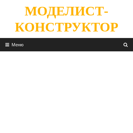
Перейти
МОДЕЛИСТ-
к
содержимому
КОНСТРУКТОР
Меню