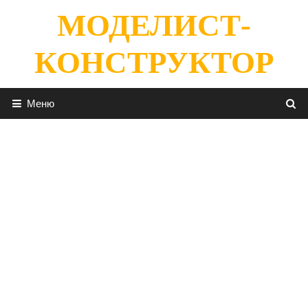
Перейти
МОДЕЛИСТ-
к
содержимому
КОНСТРУКТОР
Меню