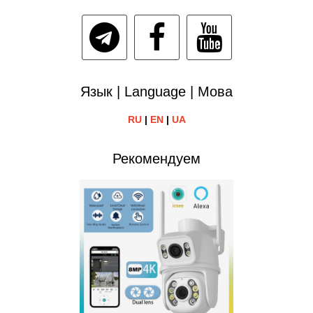
Язык | Language | Мова
RU
|
EN
|
UA
Рекомендуем