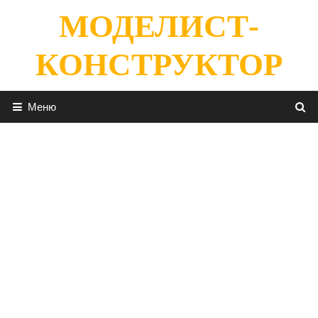
Перейти
МОДЕЛИСТ-
к
содержимому
КОНСТРУКТОР
Меню