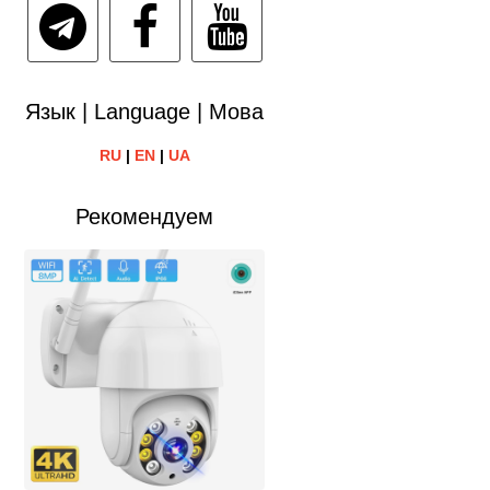
Язык | Language | Мова
RU
|
EN
|
UA
Рекомендуем