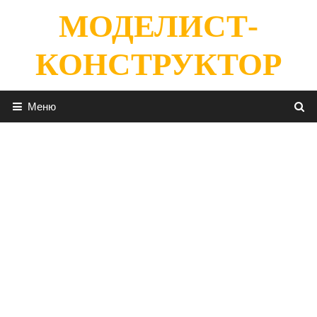
Перейти
МОДЕЛИСТ-
к
содержимому
КОНСТРУКТОР
Меню