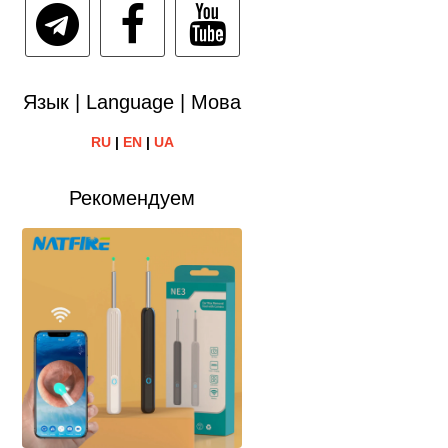
Язык | Language | Мова
RU
|
EN
|
UA
Рекомендуем