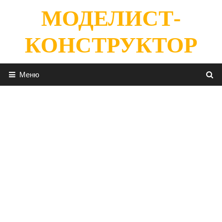
Перейти
МОДЕЛИСТ-
к
содержимому
КОНСТРУКТОР
Меню