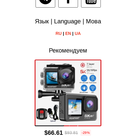
Язык | Language | Мова
RU
|
EN
|
UA
Рекомендуем
$66.61
$93.81
-29%