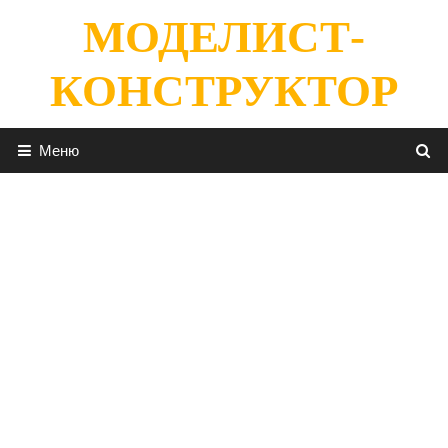
Перейти
МОДЕЛИСТ-
к
содержимому
КОНСТРУКТОР
Меню