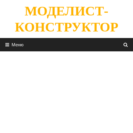
Перейти
МОДЕЛИСТ-
к
содержимому
КОНСТРУКТОР
Меню