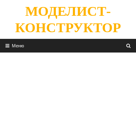
Перейти
МОДЕЛИСТ-
к
содержимому
КОНСТРУКТОР
Меню