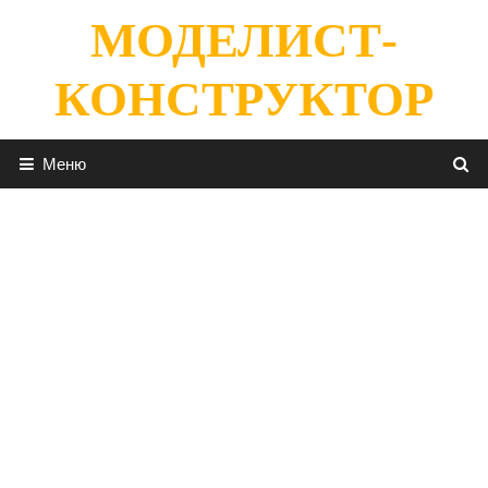
Перейти
МОДЕЛИСТ-
к
содержимому
КОНСТРУКТОР
Меню