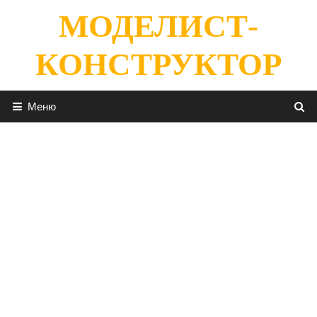
Перейти
МОДЕЛИСТ-
к
содержимому
КОНСТРУКТОР
Меню