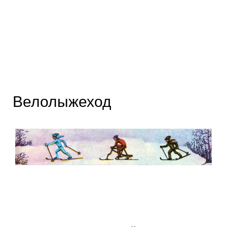
Велолыжеход