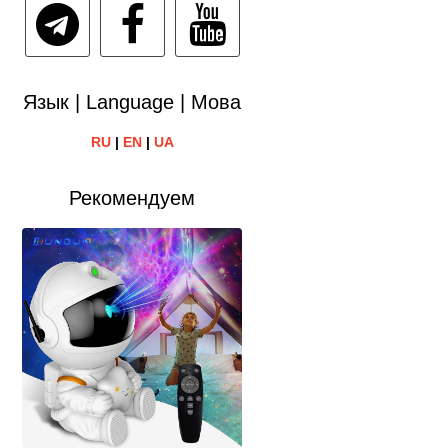
Язык | Language | Мова
RU
|
EN
|
UA
Рекомендуем