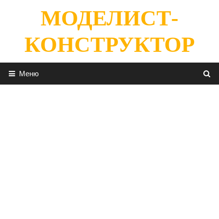
Перейти
МОДЕЛИСТ-
к
содержимому
КОНСТРУКТОР
Меню