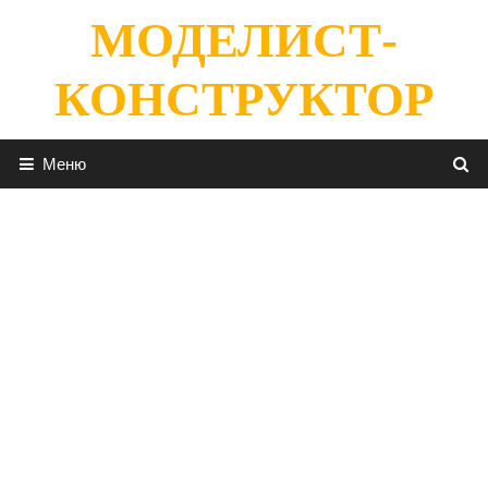
Перейти
МОДЕЛИСТ-
к
содержимому
КОНСТРУКТОР
Меню