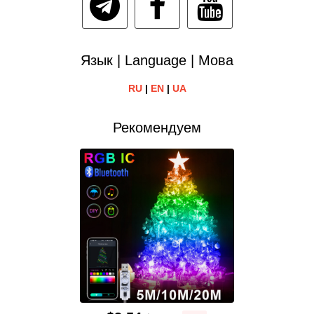
Язык | Language | Мова
RU
|
EN
|
UA
Рекомендуем