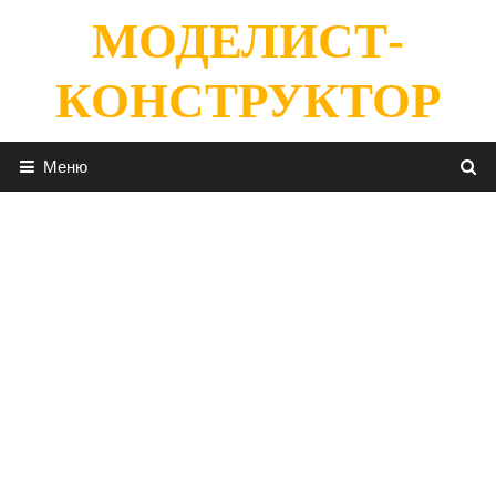
Перейти
МОДЕЛИСТ-
к
содержимому
КОНСТРУКТОР
Меню