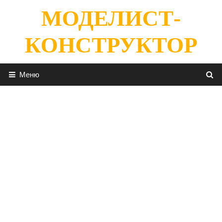
Перейти
МОДЕЛИСТ-
к
содержимому
КОНСТРУКТОР
Меню