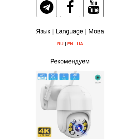
Язык | Language | Мова
RU
|
EN
|
UA
Рекомендуем