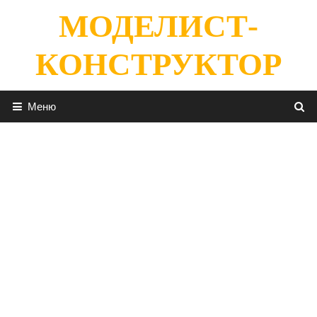
Перейти
МОДЕЛИСТ-
к
содержимому
КОНСТРУКТОР
Меню