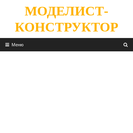
Перейти
МОДЕЛИСТ-
к
содержимому
КОНСТРУКТОР
Меню