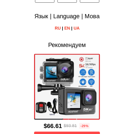
Язык | Language | Мова
RU
|
EN
|
UA
Рекомендуем
$66.61
$93.81
-29%