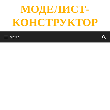
Перейти
МОДЕЛИСТ-
к
содержимому
КОНСТРУКТОР
Меню