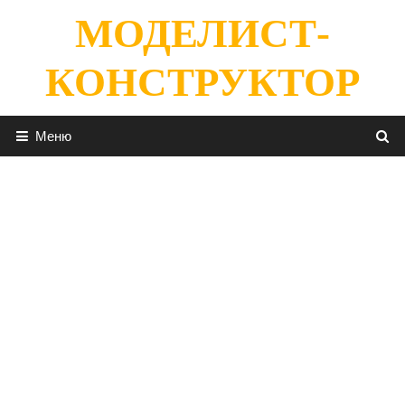
Перейти
МОДЕЛИСТ-
к
содержимому
КОНСТРУКТОР
Меню