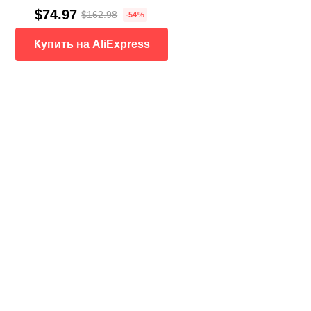
$74.97
$162.98
-54%
Купить на AliExpress