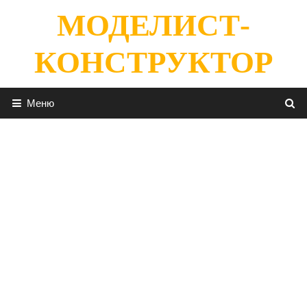
Перейти
МОДЕЛИСТ-
к
содержимому
КОНСТРУКТОР
Меню