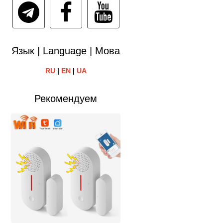
Язык | Language | Мова
RU
|
EN
|
UA
Рекомендуем