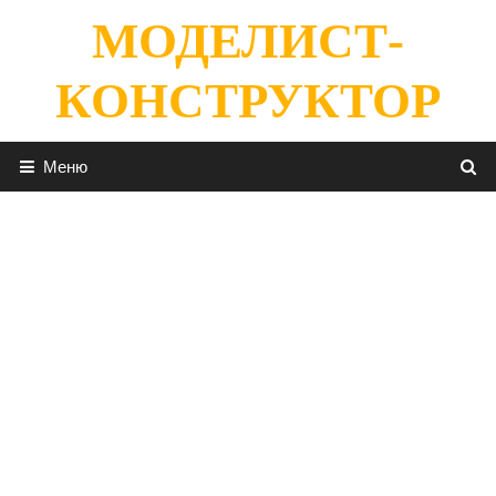
Перейти
МОДЕЛИСТ-
к
содержимому
КОНСТРУКТОР
Меню