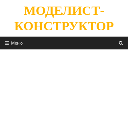
Перейти
МОДЕЛИСТ-
к
содержимому
КОНСТРУКТОР
Меню