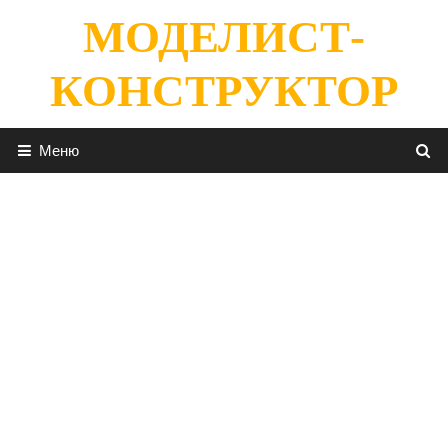
Перейти
МОДЕЛИСТ-
к
содержимому
КОНСТРУКТОР
Меню