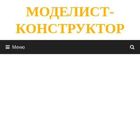
Перейти
МОДЕЛИСТ-
к
содержимому
КОНСТРУКТОР
Меню