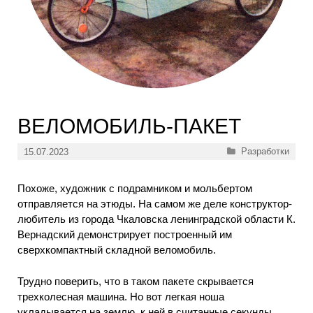
ВЕЛОМОБИЛЬ-ПАКЕТ
Рубрики
Разработки
15.07.2023
Похоже, художник с подрамником и мольбертом
отправляется на этюды. На самом же деле конструктор-
любитель из города Чкаловска ленинградской области К.
Вернадский демонстрирует построенный им
сверхкомпактный складной веломобиль.
Трудно поверить, что в таком пакете скрывается
трехколесная машина. Но вот легкая ноша
укладывается на землю, к ней в считанные секунды