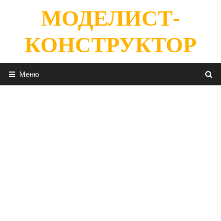
Перейти
МОДЕЛИСТ-
к
содержимому
КОНСТРУКТОР
Меню