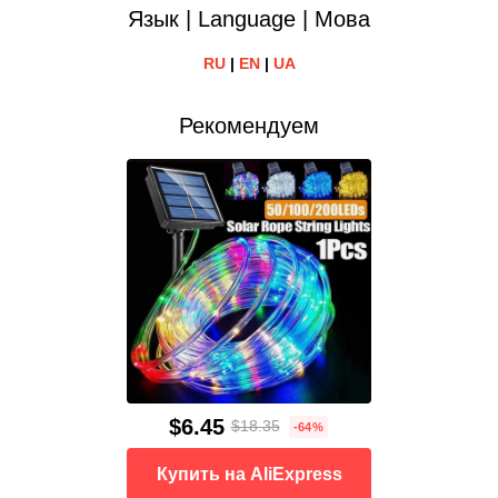
Язык | Language | Мова
RU
|
EN
|
UA
Рекомендуем
$6.45
$18.35
-64%
Купить на AliExpress