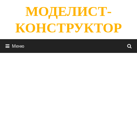
Перейти
МОДЕЛИСТ-
к
содержимому
КОНСТРУКТОР
Меню