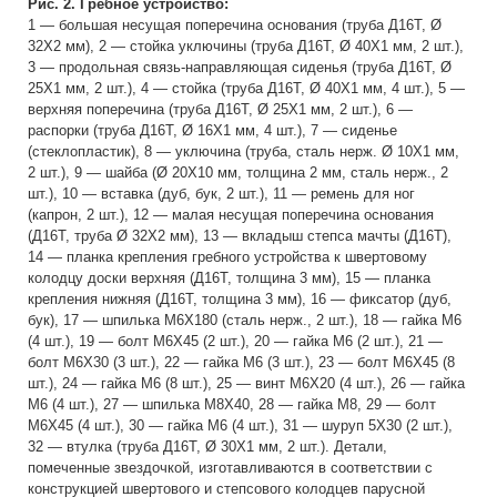
Рис. 2. Гребное устройство:
1 — большая несущая поперечина основания (труба Д16Т, Ø
32Х2 мм), 2 — стойка уключины (труба Д16Т, Ø 40Х1 мм, 2 шт.),
3 — продольная связь-направляющая сиденья (труба Д16Т, Ø
25Х1 мм, 2 шт.), 4 — стойка (труба Д16Т, Ø 40Х1 мм, 4 шт.), 5 —
верхняя поперечина (труба Д16Т, Ø 25X1 мм, 2 шт.), 6 —
распорки (труба Д16Т, Ø 16Х1 мм, 4 шт.), 7 — сиденье
(стеклопластик), 8 — уключина (труба, сталь нерж. Ø 10Х1 мм,
2 шт.), 9 — шайба (Ø 20Х10 мм, толщина 2 мм, сталь нерж., 2
шт.), 10 — вставка (дуб, бук, 2 шт.), 11 — ремень для ног
(капрон, 2 шт.), 12 — малая несущая поперечина основания
(Д16Т, труба Ø 32Х2 мм), 13 — вкладыш степса мачты (Д16Т),
14 — планка крепления гребного устройства к швертовому
колодцу доски верхняя (Д16Т, толщина 3 мм), 15 — планка
крепления нижняя (Д16Т, толщина 3 мм), 16 — фиксатор (дуб,
бук), 17 — шпилька М6Х180 (сталь нерж., 2 шт.), 18 — гайка М6
(4 шт.), 19 — болт М6Х45 (2 шт.), 20 — гайка М6 (2 шт.), 21 —
болт М6Х30 (3 шт.), 22 — гайка М6 (3 шт.), 23 — болт М6Х45 (8
шт.), 24 — гайка М6 (8 шт.), 25 — винт М6Х20 (4 шт.), 26 — гайка
М6 (4 шт.), 27 — шпилька М8Х40, 28 — гайка М8, 29 — болт
М6Х45 (4 шт.), 30 — гайка М6 (4 шт.), 31 — шуруп 5X30 (2 шт.),
32 — втулка (труба Д16Т, Ø 30Х1 мм, 2 шт.). Детали,
помеченные звездочкой, изготавливаются в соответствии с
конструкцией швертового и степсового колодцев парусной